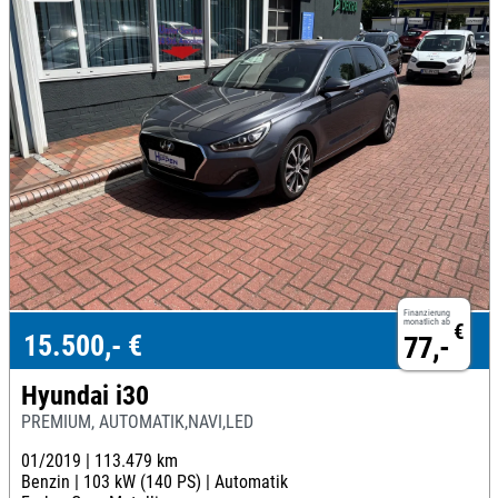
Finanzierung
monatlich ab
€
15.500,- €
77,-
Hyundai i30
PREMIUM, AUTOMATIK,NAVI,LED
01/2019 |
113.479 km
Benzin |
103 kW (140 PS) |
Automatik