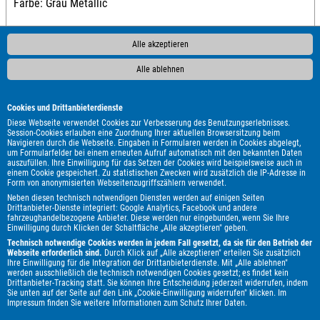
Farbe: Grau Metallic
Alle akzeptieren
P
Alle ablehnen
Cookies und Drittanbieterdienste
Diese Webseite verwendet Cookies zur Verbesserung des Benutzungserlebnisses.
Session-Cookies erlauben eine Zuordnung Ihrer aktuellen Browsersitzung beim
Navigieren durch die Webseite. Eingaben in Formularen werden in Cookies abgelegt,
1 von 15.000
um Formularfelder bei einem erneuten Aufruf automatisch mit den bekannten Daten
auszufüllen. Ihre Einwilligung für das Setzen der Cookies wird beispielsweise auch in
einem Cookie gespeichert. Zu statistischen Zwecken wird zusätzlich die IP-Adresse in
Form von anonymisierten Webseitenzugriffszählern verwendet.
Neben diesen technisch notwendigen Diensten werden auf einigen Seiten
Drittanbieter-Dienste integriert: Google Analytics, Facebook und andere
fahrzeughandelbezogene Anbieter. Diese werden nur eingebunden, wenn Sie Ihre
Einwilligung durch Klicken der Schaltfläche „Alle akzeptieren" geben.
Technisch notwendige Cookies werden in jedem Fall gesetzt, da sie für den Betrieb der
Webseite erforderlich sind.
Durch Klick auf „Alle akzeptieren" erteilen Sie zusätzlich
Ihre Einwilligung für die Integration der Drittanbieterdienste. Mit „Alle ablehnen"
werden ausschließlich die technisch notwendigen Cookies gesetzt; es findet kein
Drittanbieter-Tracking statt. Sie können Ihre Entscheidung jederzeit widerrufen, indem
Sie unten auf der Seite auf den Link „Cookie-Einwilligung widerrufen" klicken. Im
Impressum
finden Sie weitere Informationen zum Schutz Ihrer Daten.