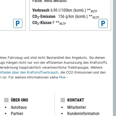
Farbe: Weiß Metallic
Verbrauch
6,90 l/100km (komb.)
**
WLTP
CO
-Emission
156 g/km (komb.)
**
2
WLTP
P
P
CO
-Klasse
F
**
2
WLTP
nes Fahrzeug und sind nicht Bestandteil des Angebots. Sie dienen
gs hängen nicht nur von der effizienten Ausnutzung des Kraftstoffs
rderwärmung hauptsächlich verantwortliche Treibhausgas. Weitere
eitfaden über den Kraftstoffverbrauch
, die CO2-Emissionen und den
ch ist. Für weitere Informationen siehe
Pkw -
ÜBER UNS
KONTAKT
Autohaus
Mitarbeiter
Partner
Kundeninformation