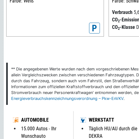
Farbe: Weiß
Farbe: Schwar
Verbrauch
5,
CO
-Emissio
2
P
CO
-Klasse
2
** Die angegebenen Werte wurden nach dem vorgeschriebenen Messver
allein Vergleichszwecken zwischen verschiedenen Fahrzeugtypen. De
durch das Fahrzeug, sondern auch vom Fahrstil, den Straßenverhält
Informationen zum offiziellen Kraftstoffverbrauch und den offizie
Stromverbrauch neuer Personenkraftwagen' entnommen werden, der 
Energieverbrauchskennzeichnungsverordnung – Pkw-EnVKV
.
AUTOMOBILE
WERKSTATT
15.000 Autos - Ihr
Täglich HU/AU durch die
Wunschauto
DEKRA