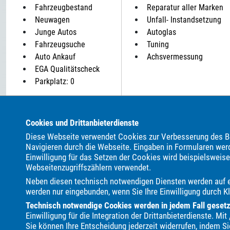
Fahrzeugbestand
Reparatur aller Marken
Neuwagen
Unfall- Instandsetzung
Junge Autos
Autoglas
Fahrzeugsuche
Tuning
Auto Ankauf
Achsvermessung
EGA Qualitätscheck
Parkplatz: 0
ALLE MARKEN BEI UNS IM AUTOHANDEL:
Cookies und Drittanbieterdienste
Als Autohändler bieten wir Ihnen in unserem Automarkt Ge
Diese Webseite verwendet Cookies zur Verbesserung des Be
AC
ALPINA
Abarth
Adria
Aixam
Alfa Romeo
A
Navigieren durch die Webseite. Eingaben in Formularen wer
Einwilligung für das Setzen der Cookies wird beispielsweis
Carthago
Chausson
Chevrolet
Citroën
Clever
Cor
Webseitenzugriffszählern verwendet.
Fiat
Fleurette
Ford
Forster
Foton
GWM
Gee
Neben diesen technisch notwendigen Diensten werden auf ei
JAC
Jaecoo
Jaguar
Jeep
KGM
Kia
Knaus
werden nur eingebunden, wenn Sie Ihre Einwilligung durch Kl
Mercedes-Benz
Mitsubishi
Mooveo
Multicar
Nissa
Technisch notwendige Cookies werden in jedem Fall gesetzt,
Skoda
Smart
Sprite
Ssangyong
Subaru
Suzuki
Einwilligung für die Integration der Drittanbieterdienste. M
Sie können Ihre Entscheidung jederzeit widerrufen, indem Si