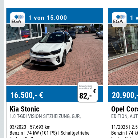
1 von 15.000
1 
Finanzierung
monatlich ab
€
16.500,- €
20.900,
82,-
Kia Stonic
Opel Cor
1.0 T-GDI VISION SITZHEIZUNG, GJR,
EDITION, AU
03/2023 |
57.693 km
11/2025 |
2.
Benzin |
74 kW (101 PS) |
Schaltgetriebe
Benzin |
74 k