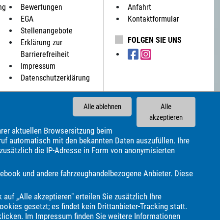
ng
Bewertungen
Anfahrt
EGA
Kontaktformular
Stellenangebote
FOLGEN SIE UNS
Erklärung zur
Barrierefreiheit
Impressum
Datenschutzerklärung
Alle ablehnen
Alle
akzeptieren
rer aktuellen Browsersitzung beim
Bürstner
CS Reisemobile
Cadillac
Carado
ruf automatisch mit den bekannten Daten auszufüllen. Ihre
 zusätzlich die IP-Adresse in Form von anonymisierten
odge
Econelo
Elnagh
Etrusco
Eura Mobil
Fendt
bby
Honda
Hyundai
Infiniti
Isuzu
Itineo
Iveco
Facebook und andere fahrzeughandelbezogene Anbieter. Diese
G
MINI
Malibu
Maserati
Maxus
Mazda
ar
Porsche
Pössl
Renault
Royal Alloy
Seat
 auf „Alle akzeptieren" erteilen Sie zusätzlich Ihre
gen
Volvo
Weinsberg
Zeekr
e.GO
okies gesetzt; es findet kein Drittanbieter-Tracking statt.
klicken. Im
Impressum
finden Sie weitere Informationen