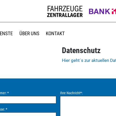
IENSTE
ÜBER UNS
KONTAKT
Datenschutz
Hier geht´s zur aktuellen D
mmer:
*
Ihre Nachricht
*
:
sse:
*