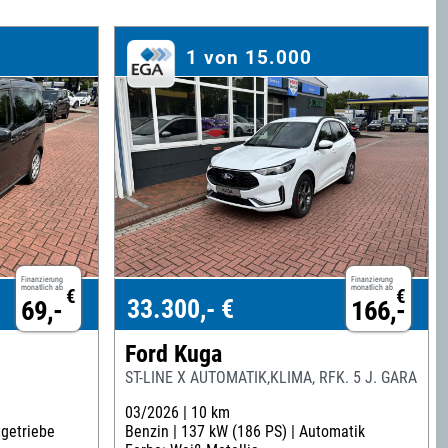
1 von 15.000
Finanzierung
Finanzierung
monatlich ab
monatlich ab
€
€
33.300,- €
69,-
166,-
Ford Kuga
ST-LINE X AUTOMATIK,KLIMA, RFK. 5 J. GARANTIE
03/2026 |
10 km
tgetriebe
Benzin |
137 kW (186 PS) |
Automatik