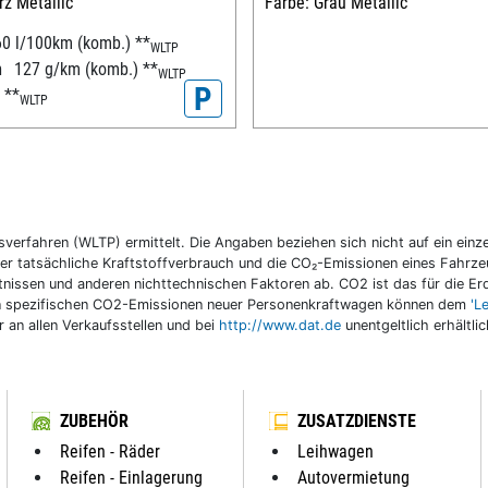
z Metallic
Farbe: Grau Metallic
60 l/100km (komb.)
**
WLTP
n
127 g/km (komb.)
**
WLTP
P
D
**
WLTP
fahren (WLTP) ermittelt. Die Angaben beziehen sich nicht auf ein einzel
r tatsächliche Kraftstoffverbrauch und die CO₂-Emissionen eines Fahrzeu
nissen und anderen nichttechnischen Faktoren ab. CO2 ist das für die E
llen spezifischen CO2-Emissionen neuer Personenkraftwagen können dem
'L
an allen Verkaufsstellen und bei
http://www.dat.de
unentgeltlich erhältli
ZUBEHÖR
ZUSATZDIENSTE
Reifen - Räder
Leihwagen
Reifen - Einlagerung
Autovermietung