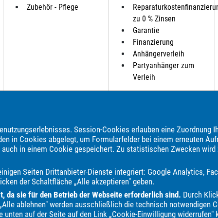
Zubehör - Pflege
Reparaturkostenfinanzieru
zu 0 % Zinsen
Garantie
Finanzierung
Anhängerverleih
Partyanhänger zum
Verleih
brauchtwagen, Jahreswagen und Neuwagen folgender Automarken an:
nutzungserlebnisses. Session-Cookies erlauben eine Zuordnung Ih
ndere
Audi
BAIC
BAW
BMW
BYD
Bentley
Borgward
den in Cookies abgelegt, um Formularfelder bei einem erneuten Auf
e auch in einem Cookie gespeichert. Zu statistischen Zwecken wird
vette
Cupra
DAF
DFM
DFSK
DS Automobiles
Dacia
D
ly
Genesis
HYMER / ERIBA / HYMERCAR
Harley-Davidson
Ho
nigen Seiten Drittanbieter-Dienste integriert: Google Analytics, 
LMC
Lada
Land Rover
Leapmotor
Lexus
MAN
MF
M
icken der Schaltfläche „Alle akzeptieren" geben.
n
Omoda
Opel
Ora
Peugeot
Piaggio
Plymouth
Polest
 da sie für den Betrieb der Webseite erforderlich sind.
Durch Klick
T@b
TEC
Tabbert
Terex
Tesla
Toyota
Vespa
Volkswa
it „Alle ablehnen" werden ausschließlich die technisch notwendigen Co
e unten auf der Seite auf den Link „Cookie-Einwilligung widerrufen" 