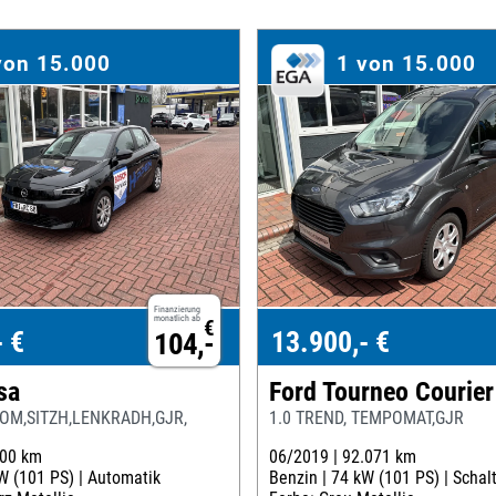
von 15.000
1 von 15.000
Finanzierung
monatlich ab
€
- €
13.900,- €
104,-
sa
Ford Tourneo Courier
TOM,SITZH,LENKRADH,GJR,
1.0 TREND, TEMPOMAT,GJR
500 km
06/2019 |
92.071 km
W (101 PS) |
Automatik
Benzin |
74 kW (101 PS) |
Schal