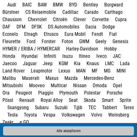
Audi
BAIC
BAW
BMW
BYD
Bentley
Borgward
Bürstner
CS Reisemobile
Cadillac
Carado
Carthago
Chausson
Chevrolet
Citroën
Clever
Corvette
Cupra
DAF
DFM
DFSK
DS Automobiles
Dacia
Dodge
Econelo
Elnagh
Etrusco
Eura Mobil
Fendt
Fiat
Fleurette
Ford
Forster
Foton
GWM
Geely
Genesis
HYMER / ERIBA / HYMERCAR
Harley-Davidson
Hobby
Honda
Hyundai
Infiniti
Isuzu
Itineo
Iveco
JAC
Jaecoo
Jaguar
Jeep
KGM
Kia
Knaus
LMC
Lada
Land Rover
Leapmotor
Lexus
MAN
MF
MG
MINI
Malibu
Maserati
Maxus
Mazda
Mercedes-Benz
Mitsubishi
Mooveo
Multicar
Nissan
Omoda
Opel
Ora
Peugeot
Piaggio
Plymouth
Polestar
Porsche
Pössl
Renault
Royal Alloy
Seat
Skoda
Smart
Sprite
Ssangyong
Subaru
Suzuki
T@b
TEC
Tabbert
Terex
Tesla
Toyota
Vespa
Volkswagen
Volvo
Weinsberg
Zeekr
e.GO
Alle akzeptieren