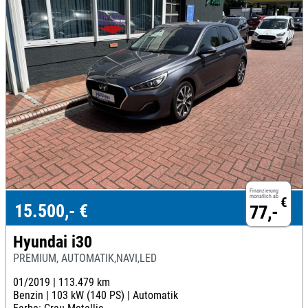
Finanzierung
monatlich ab
€
15.500,- €
77,-
Hyundai i30
PREMIUM, AUTOMATIK,NAVI,LED
01/2019 |
113.479 km
Benzin |
103 kW (140 PS) |
Automatik