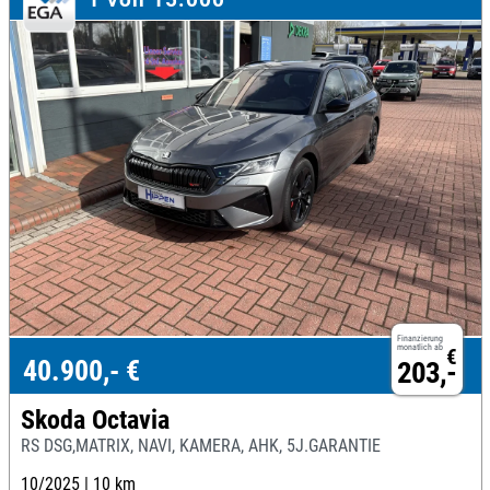
Finanzierung
monatlich ab
€
40.900,- €
203,-
Skoda Octavia
RS DSG,MATRIX, NAVI, KAMERA, AHK, 5J.GARANTIE
10/2025 |
10 km