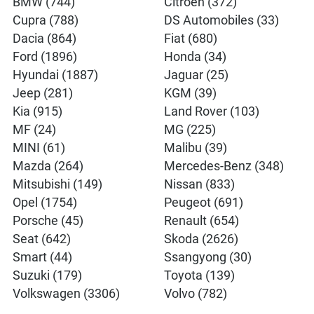
BMW (744)
Citroën (372)
Cupra (788)
DS Automobiles (33)
Dacia (864)
Fiat (680)
Ford (1896)
Honda (34)
Hyundai (1887)
Jaguar (25)
Jeep (281)
KGM (39)
Kia (915)
Land Rover (103)
MF (24)
MG (225)
MINI (61)
Malibu (39)
Mazda (264)
Mercedes-Benz (348)
Mitsubishi (149)
Nissan (833)
Opel (1754)
Peugeot (691)
Porsche (45)
Renault (654)
Seat (642)
Skoda (2626)
Smart (44)
Ssangyong (30)
Suzuki (179)
Toyota (139)
Volkswagen (3306)
Volvo (782)