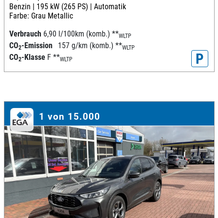
Benzin |
195 kW (265 PS) |
Automatik
Farbe: Grau Metallic
Verbrauch
6,90 l/100km (komb.)
**
WLTP
CO
-Emission
157 g/km (komb.)
**
2
WLTP
P
CO
-Klasse
F
**
2
WLTP
1 von 15.000