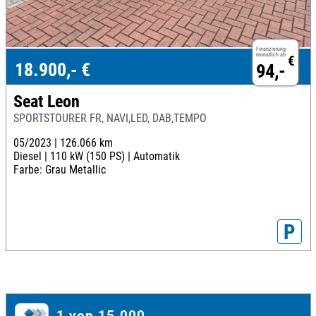
Finanzierung
monatlich ab
€
18.900,- €
94,-
Seat Leon
SPORTSTOURER FR, NAVI,LED, DAB,TEMPO
05/2023 |
126.066 km
Diesel |
110 kW (150 PS) |
Automatik
Farbe: Grau Metallic
P
1 von 15.000