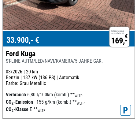
Finanzierung
monatlich ab
€
33.900,- €
169,-
Ford Kuga
ST-LINE AUTM/LED/NAVI/KAMERA/5 JAHRE GAR.
03/2026 |
20 km
Benzin |
137 kW (186 PS) |
Automatik
Farbe: Grau Metallic
Verbrauch
6,80 l/100km (komb.)
**
WLTP
CO
-Emission
155 g/km (komb.)
**
2
WLTP
P
CO
-Klasse
E
**
2
WLTP