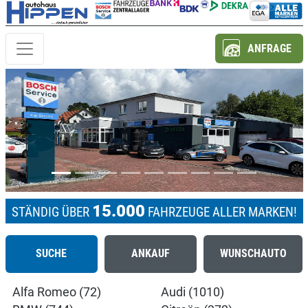
ANFRAGE
Previous
Next
15.000
STÄNDIG ÜBER
FAHRZEUGE ALLER MARKEN!
SUCHE
ANKAUF
WUNSCHAUTO
Alfa Romeo (72)
Audi (1010)