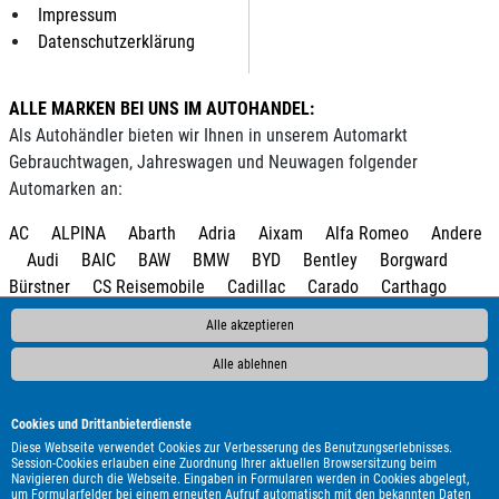
Impressum
Datenschutzerklärung
ALLE MARKEN BEI UNS IM AUTOHANDEL:
Als Autohändler bieten wir Ihnen in unserem Automarkt
Gebrauchtwagen, Jahreswagen und Neuwagen folgender
Automarken an:
AC
ALPINA
Abarth
Adria
Aixam
Alfa Romeo
Andere
Audi
BAIC
BAW
BMW
BYD
Bentley
Borgward
Bürstner
CS Reisemobile
Cadillac
Carado
Carthago
Chausson
Chevrolet
Citroën
Clever
Corvette
Cupra
Alle akzeptieren
DAF
DFM
DFSK
DS Automobiles
Dacia
Dodge
Econelo
Elnagh
Etrusco
Eura Mobil
Fendt
Fiat
Alle ablehnen
Fleurette
Ford
Forster
Foton
GWM
Geely
Genesis
HYMER / ERIBA / HYMERCAR
Harley-Davidson
Hobby
Cookies und Drittanbieterdienste
Honda
Hyundai
Infiniti
Isuzu
Itineo
Iveco
JAC
Diese Webseite verwendet Cookies zur Verbesserung des Benutzungserlebnisses.
Session-Cookies erlauben eine Zuordnung Ihrer aktuellen Browsersitzung beim
Jaecoo
Jaguar
Jeep
KGM
Kia
Knaus
LMC
Lada
Navigieren durch die Webseite. Eingaben in Formularen werden in Cookies abgelegt,
um Formularfelder bei einem erneuten Aufruf automatisch mit den bekannten Daten