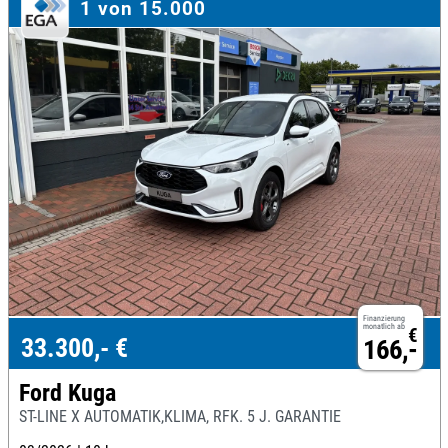
1 von 15.000
Finanzierung
monatlich ab
€
33.300,- €
166,-
Ford Kuga
ST-LINE X AUTOMATIK,KLIMA, RFK. 5 J. GARANTIE