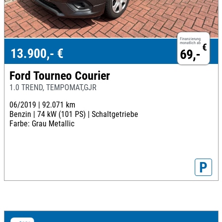
Finanzierung
monatlich ab
€
13.900,- €
69,-
Ford Tourneo Courier
1.0 TREND, TEMPOMAT,GJR
06/2019 |
92.071 km
Benzin |
74 kW (101 PS) |
Schaltgetriebe
Farbe: Grau Metallic
P