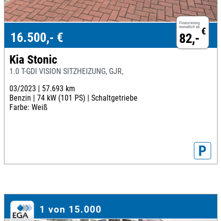
Finanzierung
monatlich ab
€
16.500,- €
82,-
Kia Stonic
1.0 T-GDI VISION SITZHEIZUNG, GJR,
03/2023 |
57.693 km
Benzin |
74 kW (101 PS) |
Schaltgetriebe
Farbe: Weiß
P
1 von 15.000