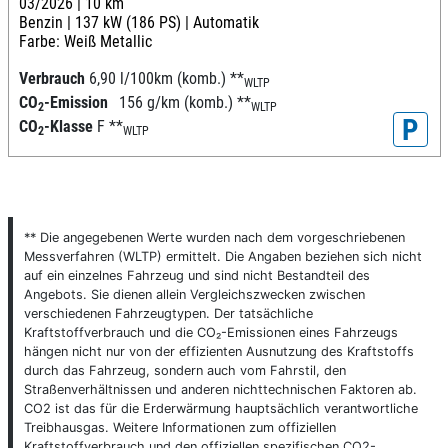
03/2026 |
10 km
Benzin |
137 kW (186 PS) |
Automatik
Farbe: Weiß Metallic
Verbrauch
6,90 l/100km (komb.)
**
WLTP
CO
-Emission
156 g/km (komb.)
**
2
WLTP
P
CO
-Klasse
F
**
2
WLTP
** Die angegebenen Werte wurden nach dem vorgeschriebenen
Messverfahren (WLTP) ermittelt. Die Angaben beziehen sich nicht
auf ein einzelnes Fahrzeug und sind nicht Bestandteil des
Angebots. Sie dienen allein Vergleichszwecken zwischen
verschiedenen Fahrzeugtypen. Der tatsächliche
Kraftstoffverbrauch und die CO₂-Emissionen eines Fahrzeugs
hängen nicht nur von der effizienten Ausnutzung des Kraftstoffs
durch das Fahrzeug, sondern auch vom Fahrstil, den
Straßenverhältnissen und anderen nichttechnischen Faktoren ab.
CO2 ist das für die Erderwärmung hauptsächlich verantwortliche
Treibhausgas. Weitere Informationen zum offiziellen
Kraftstoffverbrauch und den offiziellen spezifischen CO2-