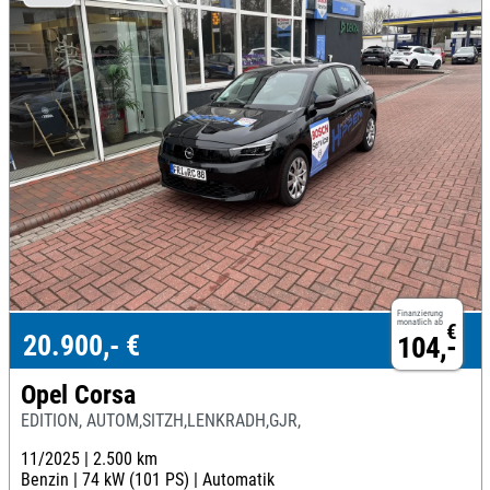
Finanzierung
monatlich ab
€
20.900,- €
104,-
Opel Corsa
EDITION, AUTOM,SITZH,LENKRADH,GJR,
11/2025 |
2.500 km
Benzin |
74 kW (101 PS) |
Automatik