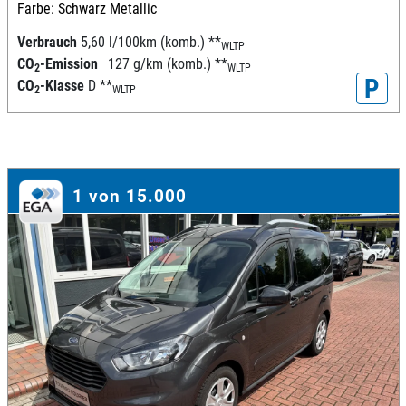
Farbe: Schwarz Metallic
Verbrauch
5,60 l/100km (komb.)
**
WLTP
CO
-Emission
127 g/km (komb.)
**
2
WLTP
P
CO
-Klasse
D
**
2
WLTP
1 von 15.000