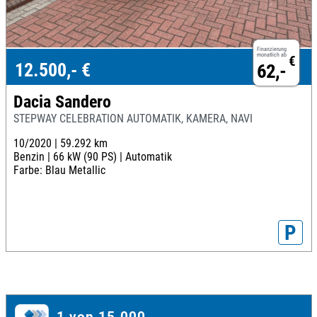
Finanzierung
monatlich ab
€
12.500,- €
62,-
Dacia Sandero
STEPWAY CELEBRATION AUTOMATIK, KAMERA, NAVI
10/2020 |
59.292 km
Benzin |
66 kW (90 PS) |
Automatik
Farbe: Blau Metallic
P
1 von 15.000