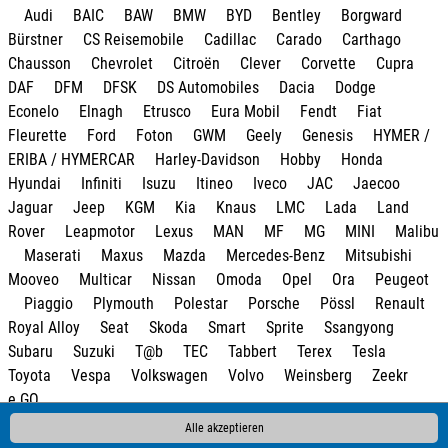
Audi
BAIC
BAW
BMW
BYD
Bentley
Borgward
Bürstner
CS Reisemobile
Cadillac
Carado
Carthago
Chausson
Chevrolet
Citroën
Clever
Corvette
Cupra
DAF
DFM
DFSK
DS Automobiles
Dacia
Dodge
Econelo
Elnagh
Etrusco
Eura Mobil
Fendt
Fiat
Fleurette
Ford
Foton
GWM
Geely
Genesis
HYMER /
ERIBA / HYMERCAR
Harley-Davidson
Hobby
Honda
Hyundai
Infiniti
Isuzu
Itineo
Iveco
JAC
Jaecoo
Jaguar
Jeep
KGM
Kia
Knaus
LMC
Lada
Land
Rover
Leapmotor
Lexus
MAN
MF
MG
MINI
Malibu
Maserati
Maxus
Mazda
Mercedes-Benz
Mitsubishi
Mooveo
Multicar
Nissan
Omoda
Opel
Ora
Peugeot
Piaggio
Plymouth
Polestar
Porsche
Pössl
Renault
Royal Alloy
Seat
Skoda
Smart
Sprite
Ssangyong
Subaru
Suzuki
T@b
TEC
Tabbert
Terex
Tesla
Toyota
Vespa
Volkswagen
Volvo
Weinsberg
Zeekr
e.GO
Alle akzeptieren