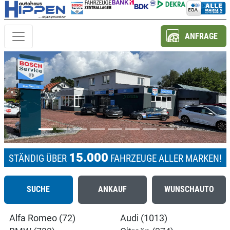
ANFRAGE
Previous
Next
15.000
STÄNDIG ÜBER
FAHRZEUGE ALLER MARKEN!
SUCHE
ANKAUF
WUNSCHAUTO
Alfa Romeo (72)
Audi (1013)