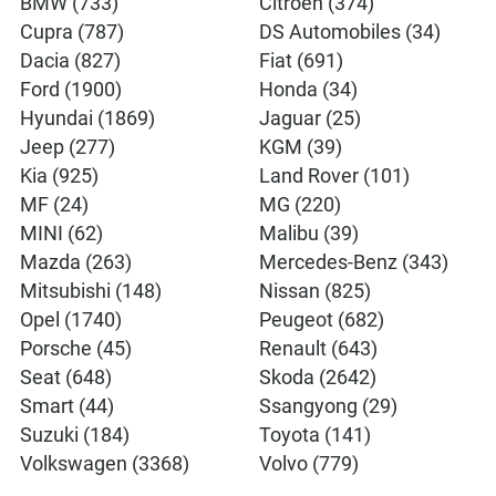
BMW (733)
Citroën (374)
Cupra (787)
DS Automobiles (34)
Dacia (827)
Fiat (691)
Ford (1900)
Honda (34)
Hyundai (1869)
Jaguar (25)
Jeep (277)
KGM (39)
Kia (925)
Land Rover (101)
MF (24)
MG (220)
MINI (62)
Malibu (39)
Mazda (263)
Mercedes-Benz (343)
Mitsubishi (148)
Nissan (825)
Opel (1740)
Peugeot (682)
Porsche (45)
Renault (643)
Seat (648)
Skoda (2642)
Smart (44)
Ssangyong (29)
Suzuki (184)
Toyota (141)
Volkswagen (3368)
Volvo (779)