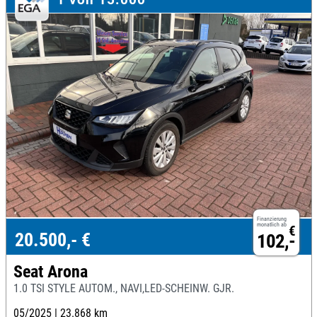
Finanzierung
monatlich ab
€
20.500,- €
102,-
Seat Arona
1.0 TSI STYLE AUTOM., NAVI,LED-SCHEINW. GJR.
05/2025 |
23.868 km