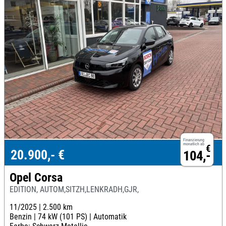
Finanzierung
monatlich ab
€
20.900,- €
104,-
Opel Corsa
EDITION, AUTOM,SITZH,LENKRADH,GJR,
11/2025 |
2.500 km
Benzin |
74 kW (101 PS) |
Automatik