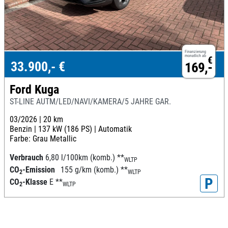
Finanzierung
monatlich ab
€
33.900,- €
169,-
Ford Kuga
ST-LINE AUTM/LED/NAVI/KAMERA/5 JAHRE GAR.
03/2026 |
20 km
Benzin |
137 kW (186 PS) |
Automatik
Farbe: Grau Metallic
Verbrauch
6,80 l/100km (komb.)
**
WLTP
CO
-Emission
155 g/km (komb.)
**
2
WLTP
P
CO
-Klasse
E
**
2
WLTP