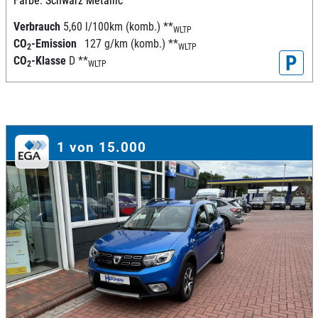
Farbe: Schwarz Metallic
Verbrauch
5,60 l/100km (komb.)
**
WLTP
CO
-Emission
127 g/km (komb.)
**
2
WLTP
P
CO
-Klasse
D
**
2
WLTP
1 von 15.000